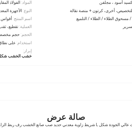
كسيد أسود ، مجلفن
المواد:
الفولاذ المقا
لتخصيص، أخرى، كرتون + منصة نقالة
النوع:
الأجهزة المعدن
/ مسحوق الطلاء / الطلاء / التلميع
اسم المنتج:
أقواس م
سرير
العملية:
تقطيع، ثقب
الحجم:
حجم مخصص
استخدام:
على نطاق 
إبراز:
خشب الخشب شكل L شريط زاو
صالة عرض
الجودة شكل L شريط زاوية معدني حديد صب صانع الخشب رف ربط الزاوية