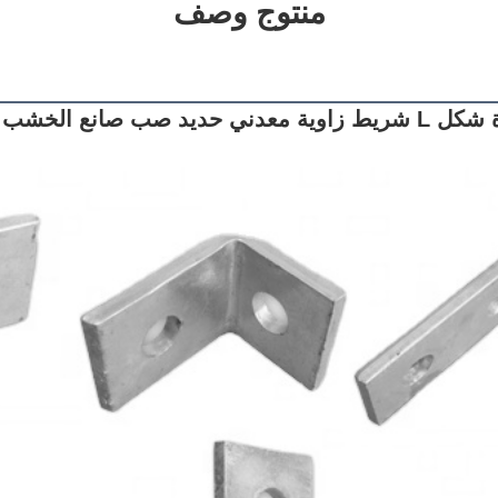
منتوج وصف
ع الخشب رف ربط الزاوية