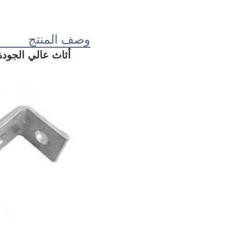
وصف المنتج
أثاث عالي الجودة شكل L شريط زاوية معدني حديد صب صان