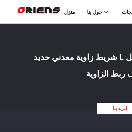
تجات
حول بنا
منزل
أثاث عالي الجودة شكل L شريط زاوية معدني حديد
بط الزاوية
البريد بنا