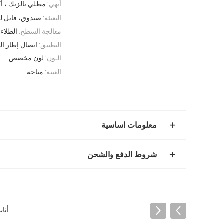
أنهي:
مطلي بالزنك ، أ
التعبئة:
صندوق، قابل ل
معالجة السطح:
الطلاء 
التطبيق:
اتصال إطار ال
اللون:
لون مخصص
العينة:
متاحة
معلومات اساسية
شروط الدفع والشحن
أثاث عالي 