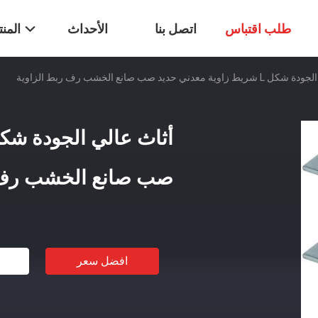
طلب اقتباس
اتصل بنا
الأحداث
المن
ة معدني حديد صب صانع الخشب رف ربط الزاوية
صب صانع الخشب رف ر
افضل سعر