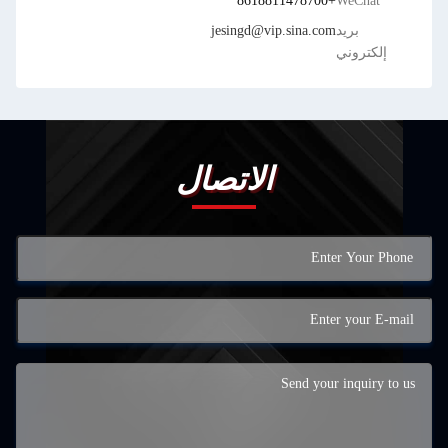
+8618811478700
WeChat
بريد
jesingd@vip.sina.com
إلكتروني
الاتصال