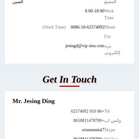
المصنع
الصين
8:00-18:00
Work
Time
(Work Time)
0086-10-62574092
Phone
Fax
بريد
jesingd@vip.sina.com
إلكتروني
Get In Touch
Mr. Jesing Ding
+86 010 62574092
Tel
واتس اب
+8618811478700
oriensmetal7
Skype