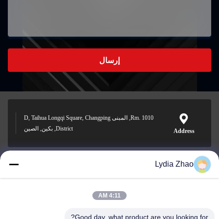
إرسال
Rm. 1010, المبنى D, Taihua Longqi Square, Changping
District, بكين, الصين
Address
Lydia Zhao
jesingd@vip.sina.com
E-mail
4:11 AM
Good day, what product are you looking for?