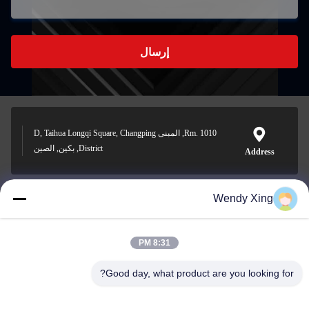
إرسال
Rm. 1010, المبنى D, Taihua Longqi Square, Changping
District, بكين, الصين
Address
Wendy Xing
jesingd@vip.sina.com
E-mail
8:31 PM
Good day, what product are you looking for?
0086-10-62574092