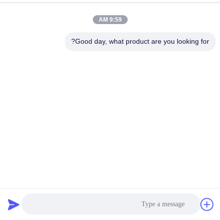
9:59 AM
Good day, what product are you looking for?
الفولاذ المقاوم للصدأ المعدن العصا الزاوية العصا المائدة الفولاذ
المغلفة المعدن المخصص الزاوية اليمنى
شريحة معدنية
2024-02-05
79 المشاهدات