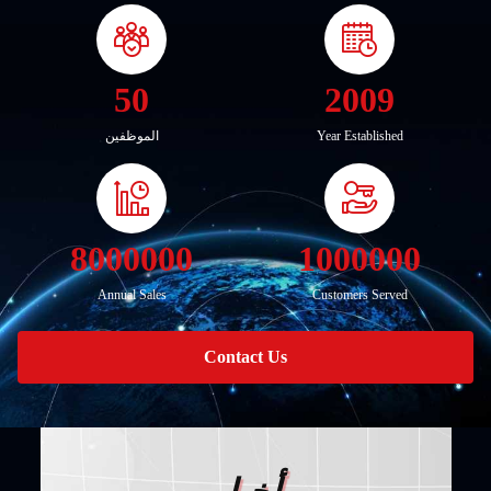
50
2009
Year Established
الموظفين
8000000
1000000
Annual Sales
Customers Served
Contact Us