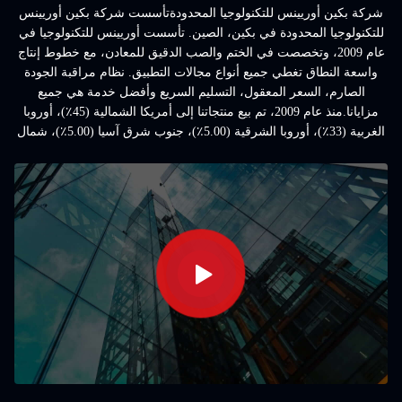
شركة بكين أوريينس للتكنولوجيا المحدودةتأسست شركة بكين أوريينس
للتكنولوجيا المحدودة في بكين، الصين. تأسست أوريينس للتكنولوجيا في
عام 2009، وتخصصت في الختم والصب الدقيق للمعادن، مع خطوط إنتاج
واسعة النطاق تغطي جميع أنواع مجالات التطبيق. نظام مراقبة الجودة
الصارم، السعر المعقول، التسليم السريع وأفضل خدمة هي جميع
مزايانا.منذ عام 2009، تم بيع منتجاتنا إلى أمريكا الشمالية (45٪)، أوروبا
الغربية (33٪)، أوروبا الشرقية (5.00٪)، جنوب شرق آسيا (5.00٪)، شمال
أوروبا (5.00٪)، شرق آسيا (3.00٪)، أمريكا الجنوبية ...