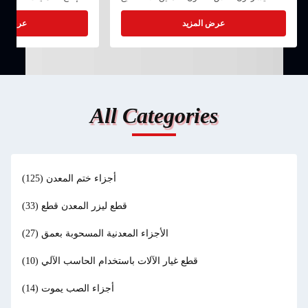
باستخدام الحاسب الآلي باهظ الثمن لأن العديد
طباعة الشاشة، ووضع العل
من الأشياء تضيف. أولا، الآلات نفسها باهظة الثمن
ولكل منها تطبيقاته
عرض المزيد
عرض الم
بشكل جنوني. يتكلف مركز المعالجة الأساسي
الشاشة ب
ثلاث...
All Categories
أجزاء ختم المعدن
(125)
قطع ليزر المعدن قطع
(33)
الأجزاء المعدنية المسحوبة بعمق
(27)
قطع غيار الآلات باستخدام الحاسب الآلي
(10)
أجزاء الصب يموت
(14)