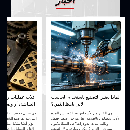
أخبار
لماذا يعتبر التصنيع باستخدام الحاسب
ثلاث عمليات رئيسي
الآلي باهظ الثمن؟
الشاشة، أو وضع العل
يرى الكثير من الأشخاص هذا الاقتباس للمرة
في مجال تصنيع الصفائح الم
الأولى ويصابون بالصدمة - هل هو جزء صغير فقط،
التي يتم بها صنع الشعار
ويكلف مئات الدولارات؟ هل الميكانيكيون
تؤثر أيضًا بشكل مباشر ع
يسرقون الناس؟ لنكون صادقين، لا. التصنيع
الإنتاج. العمليات الثلاث ا