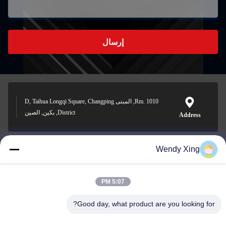
إرسال
Rm. 1010, المبنى D, Taihua Longqi Square, Changping
District, بكين, الصين
Address
Wendy Xing
jesingd@vip.sina.com
E-mail
5:07 PM
Good day, what product are you looking for?
0086-10-62574092