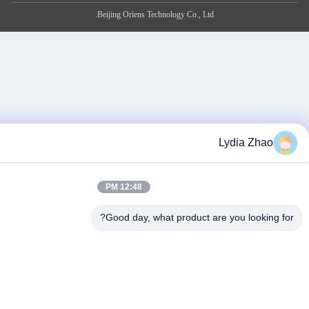
Beijing Oriens Technology Co., Ltd.
Lydia
12:48 PM
Good day, what product are you l