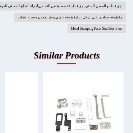
المعدن المثني,أجزاء طباعة معدنية من النحاس,أجزاء الطابع المعدني الفولاذ المقاوم للصدأ
L,مقطوعة 5 ملم,صبغ المعدن حسب الطلب
Metal Stamping Parts Sta
Similar Products