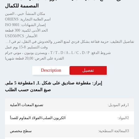
المصممة للكمال
مكان المنشأ: خبي ، الصين
اسم العلامة التجارية: ORIENS
إصدار الشهادات: ISO 9001
الحد الأدنى لكمية: 300 قطعة
الأسعار: USD50/PCS
تفاصيل التغليف: حزمة فقاعة بشكل فردي لمنع الضرر والخدوش في النقل، ثم في الكرتون
وقت التسليم: 8-15 يوم عمل
شروط الدفع: T / T ، D / A ، L / C ، D / P ، ويسترن يونيون ، موني جرام
القدرة على العرض: 20,00 قطعة شهريا
تفصيل
Description
إبراز:
مقطوعة صناديق على شكل L
,
1مقطوعة 5 ملم
,
صبغ المعدن حسب الطلب
تصنيع المعدات الأصلية
الكربون الصلب/الفولاذ المقاوم للصدأ
سطح مخصص