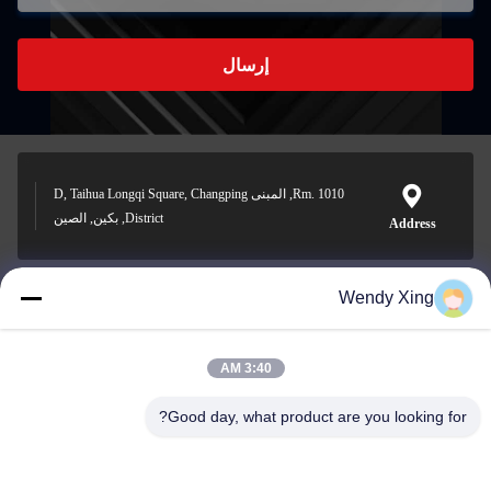
إرسال
Rm. 1010, المبنى D, Taihua Longqi Square, Changping
District, بكين, الصين
Address
Wendy Xing
jesingd@vip.sina.com
E-mail
3:40 AM
Good day, what product are you looking for?
0086-10-62574092
Phone