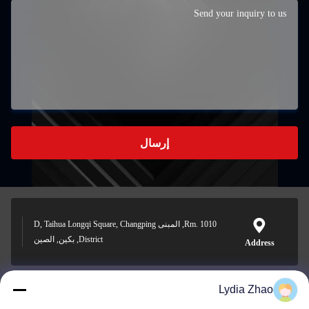
إرسال
Rm. 1010, المبنى D, Taihua Longqi Square, Changping
District, بكين, الصين
Address
Lydia Zhao