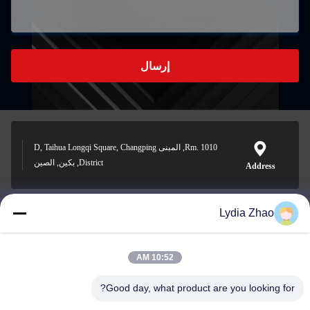
إرسال
Rm. 1010, المبنى D, Taihua Longqi Square, Changping
District, بكين, الصين
Address
Lydia Zhao
jesingd@vip.sina.com
E-mail
10:52 AM
Good day, what product are you looking for?