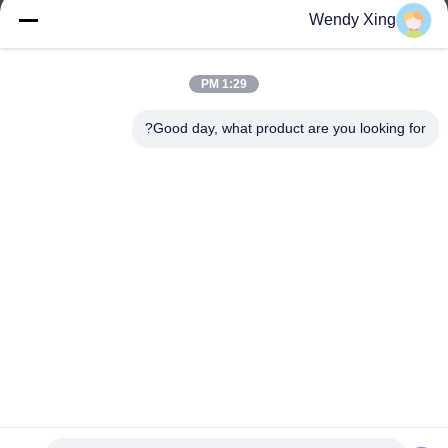
Wendy Xing
jesingd@vip.sina.com
E-mail
1:29 PM
Good day, what product are you looking for?
0086-10-62574092
Phone
Beijing Oriens Technology Co., Ltd.