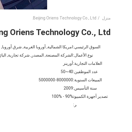
منزل
/
Beijing Oriens Technology Co., Ltd.
ing Oriens Technology Co., Ltd.
السوق الرئيسي:
امريكا الشمالية, أوروبا الغربية, شرق أوروبا, 
نوع الأعمال:
الشركة المصنعة, المصدر, شركة تجارية, البائ
العلامات التجارية:
أورينز
عدد الموظفين:
40~50
المبيعات السنوية:
5000000-8000000
سنة التأسيس:
2009
تصدير أجهزة الكمبيوت
90% - 100%
ر: