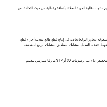
يم منتجات عالية الجودة لعملائنا بكفاءة وفعالية من حيث التكلفة، مع
متفوقة تتجاوز التوقعاتخاصة في إنتاج قطع طابع معدنيةأجزاء قطع
وط، قفلات التبديل، مشابك الصناديق، مشابك الربيع المعدنية،
فريقنا مجهز بشكل كامل لتنفيذ أي منتج معدني مخصص بناء على رسومات 3D أو STP.ما زلنا ملتزمين بتقديم