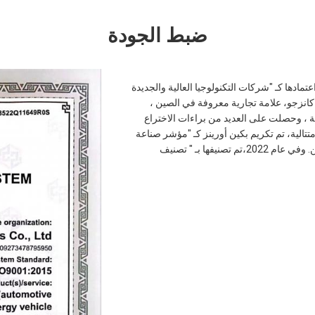
ضبط الجودة
 GB/T19001-2016 idt IOS9001: 25 ، كما تم اعتمادها كـ "شركات التكنولوجيا العالية والجديدة
ة بمقاطعة كانزجو، علامة تجارية معروفة في الصين ،
Canzgh ومنتجات صديقة للبيئة ، وحصلت على العديد من براءات الاختراع
الية، تم تكريم بكين أورينز كـ "مؤشر صناعة
المعالجة المعدنية المخصصة" من قبل جمعية أعمال المعادن في بكين. وفي عام 2022،تم تصنيفها بـ " تصنيف