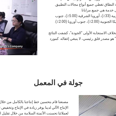
لنطاق تغطي جميع أنواع مجالات التطبيق.
 خدمة هي جميع مزايانا.
منذ عام 2009، تم بيع منتجاتنا إلى أمريكا الشمالية (45٪)، أوروبا الغربية (33٪)، أوروبا الشرقية (5.00٪)، جنوب
شرق آسيا (5.00٪)، شمال أوروبا (5.00٪)، شرق آسيا (3.00٪)، أمريكا الجنوبية (2.00٪)، جنوب أوروبا (2.00٪).
مفاجئ، بخلاف الاستجابة الأولى "الجودة"، كشفت النتائج
 هو مصدر قلق رئيسي، لا ينبغي إغفاله. كمورد
جولة في المعمل
مصنعنا قام بتحسين خط إنتاجنا بالكامل من خلال
الإنتاج الآلي لدينا يوفر زيادة في الإنتاج وتخفيض
لعملائنا.تحسنت الأتمتة السلامة من خلال تقليل 