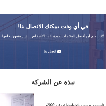
في أي وقت يمكنك الاتصال بنا!
لأننا نعلم أن أفضل المنتجات جيدة بقدر الأشخاص الذين يقفون خلفها
اتصل بنا
نبذة عن الشركة
تأسست شركة بكين أوريينس للتكنولوجيا المحدودة في بكين، الصين. تأسست أوريينس للتكنولوجيا في عام 2009،