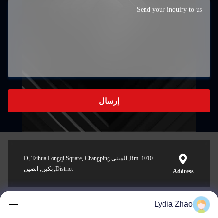
إرسال
Rm. 1010, المبنى D, Taihua Longqi Square, Changping
District, بكين, الصين
Address
Lydia Zhao