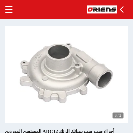
3
/
2
أجزاء صب صب سبائك الزنك ADC12 المصنعين الموردين