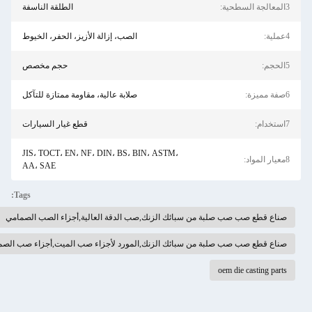
سطحية:
الطلقة الناسفة
ة:
الصب، إزالة الأزيز، الحفر، الخيوط
م:
حجم مخصص
زة:
صلابة عالية، مقاومة ممتازة للتآكل
ام:
قطع غيار السيارات
JIS، TOCT، EN، NF، DIN، BS، BIN، ASTM،
واد:
AA، SAE
Tags:
صناع قطع صب صب صلبة من سبائك الزنك,صب الدقة العالية,أجزاء الصب الصمامي
صناع قطع صب صب صلبة من سبائك الزنك,المورد لأجزاء صب الميت,أجزاء صب الصمغات
oem die casting parts