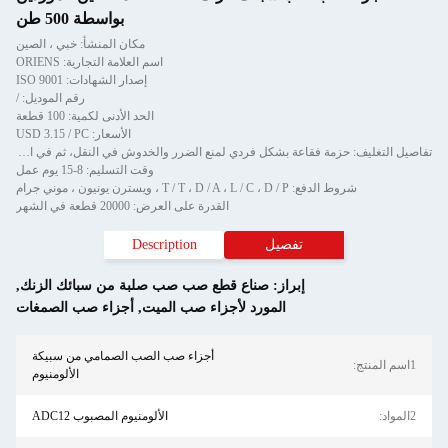
بواسطة 500 طن
مكان المنشأ: خبي ، الصين
اسم العلامة التجارية: ORIENS
إصدار الشهادات: ISO 9001
رقم الموديل: /
الحد الأدنى لكمية: 100 قطعة
الأسعار: USD 3.15 / PC
تفاصيل التغليف: حزمة فقاعة بشكل فردي لمنع الضرر والخدوش في النقل، ثم في الكرتون
وقت التسليم: 8-15 يوم عمل
شروط الدفع: T / T ، D / A ، L / C ، D / P ، ويسترن يونيون ، موني جرام
القدرة على العرض: 20000 قطعة في الشهر
تفصيل
Description
إبراز:
صناع قطع صب صب صلبة من سبائك الزنك
,
المورد لأجزاء صب الميت
,
أجزاء صب الصمغات
أجزاء صب الصب الصمامي من سبيكة
نتج:
الألومنيوم
د:
الألومنيوم المصبوب ADC12