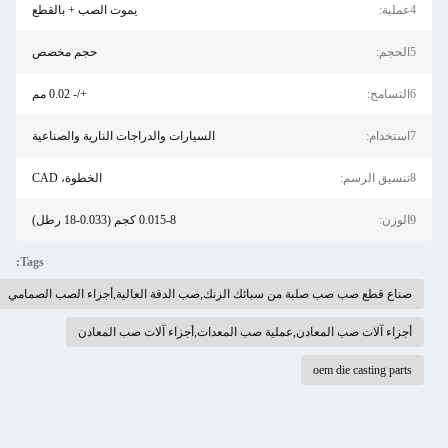
4عملية:
يموت الصب + بالقطع
5الحجم:
حجم مخصص
6التسامح:
+/- 0.02 مم
7استخدام:
السيارات والدراجات النارية والصناعية
8تنسيق الرسم:
الخطوة، CAD
9الوزن:
0.015-8 كجم (0.033-18 رطل)
Tags:
صناع قطع صب صب صلبة من سبائك الزنك,صب الدقة العالية,أجزاء الصب الصمامي
أجزاء آلات صب المعادن,عملية صب المعدات,أجزاء آلات صب المعادن
oem die casting parts