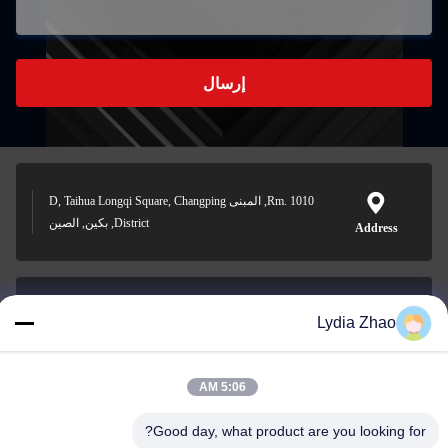
إرسال
Rm. 1010, المبنى D, Taihua Longqi Square, Changping
District, بكين, الصين
Address
Lydia Zhao
jesingd@vip.sina.com
E-mail
5:06 AM
Good day, what product are you looking for?
0086-10-62574092