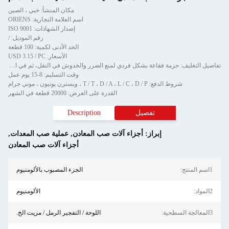
مكان المنشأ: خبي ، الصين
اسم العلامة التجارية: ORIENS
إصدار الشهادات: ISO 9001
رقم الموديل: /
الحد الأدنى لكمية: 100 قطعة
الأسعار: USD 3.15 / PC
تفاصيل التغليف: حزمة فقاعة بشكل فردي لمنع الضرر والخدوش في النقل، ثم في الكرتون
وقت التسليم: 8-15 يوم عمل
شروط الدفع: T / T ، D / A ، L / C ، D / P ، ويسترن يونيون ، موني جرام
القدرة على العرض: 20000 قطعة في الشهر
تفصيل
Description
إبراز:
أجزاء آلات صب المعادن
,
عملية صب المعدات
,
أجزاء آلات صب المعادن
1اسم المنتج:
الجزء المصبوب بالألومنيوم
2المواد:
الألومنيوم
3المعالجة السطحية:
اللوحة / التفجير الرمل / مزيت الخ.