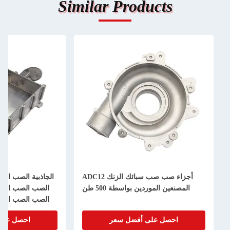
Similar Products
أجزاء صب صب سبائك الزنك ADC12
الجاذبية الصب ال
المصنعين الموردين بواسطة 500 طن
الصب الصب الص
الصب الصب الص
الصب الصب ال
احصل على أفضل سعر
احصل على
الصب الصب الص