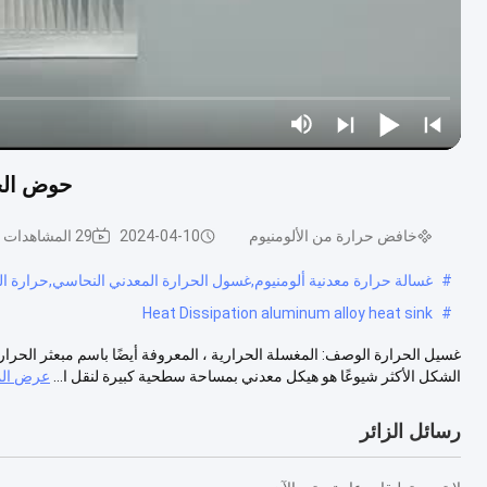
حوض الحر
خافض حرارة من الألومنيوم
2024-04-10
29 المشاهدات
#
غسالة حرارة معدنية ألومنيوم,غسول الحرارة المعدني النحاسي,حرارة ال
Heat Dissipation aluminum alloy heat sink
#
غسيل الحرارة الوصف: المغسلة الحرارية ، المعروفة أيضًا باسم مبعثر الحرارة 
الشكل الأكثر شيوعًا هو هيكل معدني بمساحة سطحية كبيرة لنقل ا...
عرض الم
رسائل الزائر