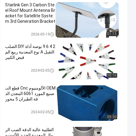
Starlink Gen 3 Carbon Ste
el Roof Mount Antenna Br
acket for Satellite Syste
m 3rd Generation Bracket
العقدة النجمية
01:13
2026-05-19
2 4 6 9 بوصة أداة DIY الصلب
الثقيل A نوع المعدنية ربيع الم
قبض الكبير
مشبك الربيع المعدني
2024-02-05
00:16
OEM الألومنيوم Cnc قطع الت
صنيع المورد 6061 المعدن الد
قة الطيران 5 محور
قطع غيار الآلات باستخدام الحاس
2024-02-05
ب الآلي
00:30
الطلبية عالية الدقة الصب الر
مال المعدنية الحديد الألومنيو