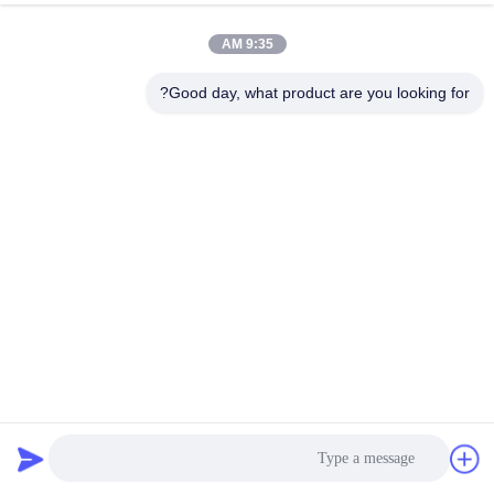
9:35 AM
Good day, what product are you looking for?
مسحوق أسود مطبقة طابع الفولاذ المعدن U شكل الباب الحاجز
العصابة حسب الطلب
شريحة معدنية
2024-04-10
260 المشاهدات