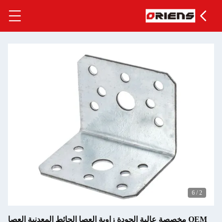
ودة زاوية العصا الحائط المعدنية العصا