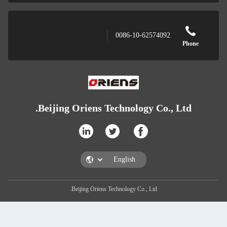
0086
Beijing Oriens Techno
Beijing Oriens Technolog