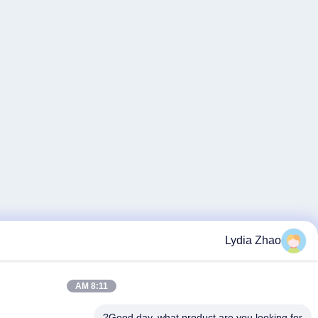
8:11 AM
Good day, what p