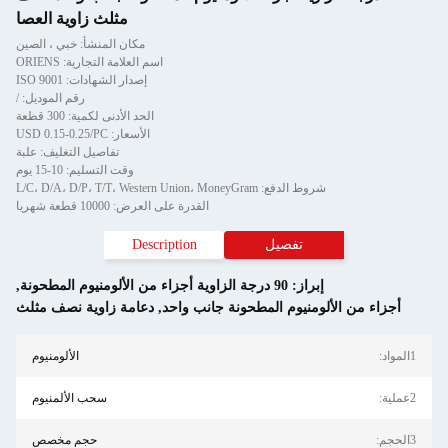
مثلث زاوية العصا
مكان المنشأ: خبي ، الصين
اسم العلامة التجارية: ORIENS
إصدار الشهادات: ISO 9001
رقم الموديل: /
الحد الأدنى لكمية: 300 قطعة
الأسعار: USD 0.15-0.25/PC
تفاصيل التغليف: علبة
وقت التسليم: 10-15 يوم
L/C، D/A، D/P، T/T، Western Union، MoneyGra
القدرة على العرض: 10000 قطعة شهريا
تفصيل
Description
از:
90 درجة الزاوية أجزاء من الألومنيوم المطحونة
,
نيوم المطحونة جانب واحد
,
دعامة زاوية نصف مثلث
الألومنيوم
سحب الألمنيوم
حجم مخصص