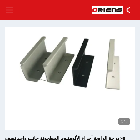
وية أجزاء الألومنيوم المطحونة جانب واحد نصف