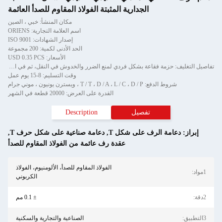
الجدارية المثبتة الفولاذ المقاوم للصدأ العائمة
مكان المنشأ: خبي ، الصين
اسم العلامة التجارية: ORIENS
إصدار الشهادات: ISO 9001
الحد الأدنى لكمية: 200 مجموعة
الأسعار: USD 0.35 PCS
تفاصيل التغليف: حزمة فقاعة بشكل فردي لمنع الضرر والخدوش في النقل، ثم في الكرتون
وقت التسليم: 8-15 يوم عمل
شروط الدفع: T / T ، D / A ، L / C ، D / P ، ويسترن يونيون ، موني جرام
القدرة على العرض: 20000 قطعة في الشهر
تفصيل
Description
دعامة الرف على شكل T
,
دعامة صناعية على شكل حرف T
,
عقدة رف عائمة من الفولاذ المقاوم للصدأ
الفولاذ المقاوم للصدأ، الألومنيوم، الفولاذ
الكربوني
± 0.1 مم
الصناعية والتجارية والسكنية