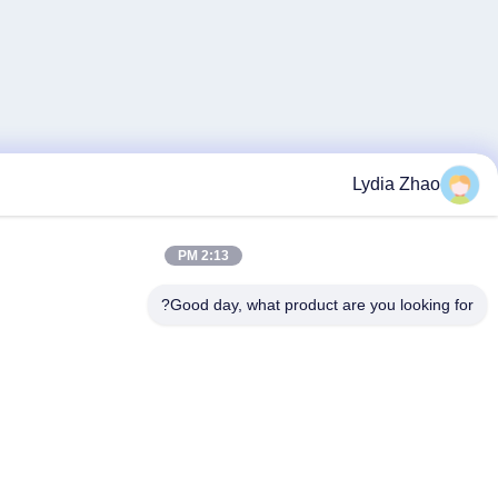
Lydia 
2:13 PM
Good day, what product are you lo