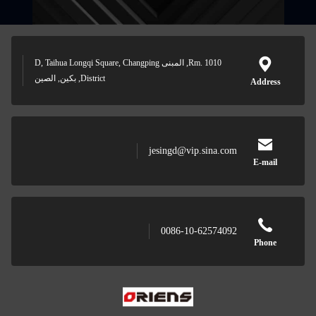
Rm. 1010, المبنى D, Taihua Longqi Square, Changping
District, بكين, الصين
A
jesingd@vip.sina.com
E
0086-10-62574092