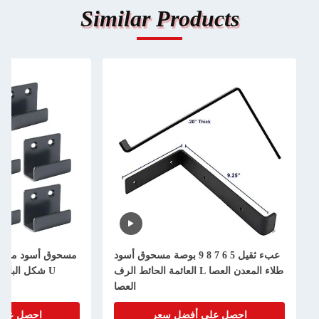
Similar Products
عبء ثقيل 5 6 7 8 9 بوصة مسحوق أسود
مسحوق أسود مطبقة طابع الفولاذ ا
طلاء المعدن العصا L العائمة الحائط الرف
U شكل الباب الحاجز العصاب
العصا
احصل على أفضل سعر
احصل على أفضل سعر