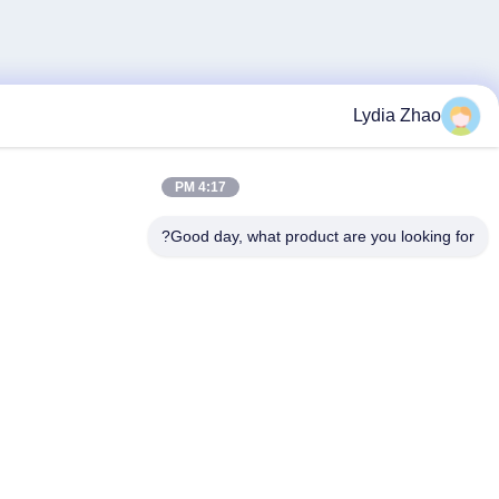
Lydia
4:17 PM
Good day, what product are you l