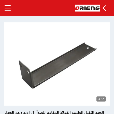
الجهد الثقيل الطلبية الفولاذ المقاوم للصدأ L زاوية دعم الجدار