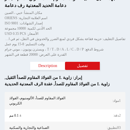
دعامة الحديد المعدنية رف دعامة
مكان المنشأ: خبي ، الصين
اسم العلامة التجارية: ORIENS
إصدار الشهادات: ISO 9001
الحد الأدنى لكمية: 10000 مجموعة
الأسعار: USD 0.35 PCS
تفاصيل التغليف: حزمة فقاعة بشكل فردي لمنع الضرر والخدوش في النقل، ثم في الكرتون
وقت التسليم: 8-15 يوم عمل
شروط الدفع: T / T ، D / A ، L / C ، D / P ، ويسترن يونيون ، موني جرام
القدرة على العرض: 20000 قطعة في الشهر
تفصيل
Description
إبراز:
زاوية L من الفولاذ المقاوم للصدأ الثقيل
,
 المقاوم للصدأ
,
عقدة الرف المعدنية الحديدية
الفولاذ المقاوم للصدأ، الألومنيوم، الفولاذ
الكربوني
± 0.1 مم
الصناعية والتجارية والسكنية