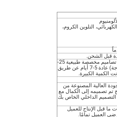
ألومنيوم
كهربائي، التلوين الكروم،
اً
ة قبل الشحن.
3-5 أيام إذا كان في المخزون (معظمها) ، تصاميم مخصصة طبيعية 25-
35 أيام (يعتمد على تصاميمك ومادة الزجاجة) عادة 5-7 أيام عن طريق
جودة العالية المصنوعة من
 تم تصميمه إلى الكمال مع
يز التصميم الداخلي الخاص بك
 ما قبل الإنتاج للعميل
ى العميل تمامًا.