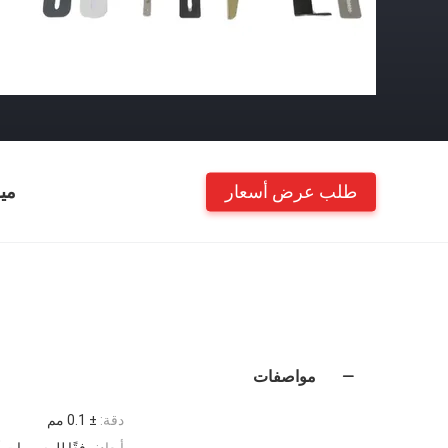
طلب عرض أسعار
مي
مواصفات
دقة:
± 0.1 مم
أبعاد:
وفقًا للرسومات أ