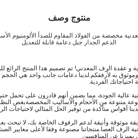
منتوج وصف
عامة معدنية مخصصة من الفولاذ المقاوم للصدأ الألومنيوم الأ
الدعم الجدار جبل دعامة قابلة للتعديل
ة و عقدة الرف المعدني! تم تصميم هذا المنتج الرائع لل
 وموثوق به لأرففكم.لدينا دعامات جانب واحد هي الحج
 احتياجاتك الفردية.
ة عالية الجودة، مما يضمن أنهم قادرون على تحمل حتى 
موعة متنوعة من الأحجام والأساليب المخصصةبغض النظ
ينا أقواس متأكدة من توفير الحل المثالي لاحتياجات ال
 موثوقة وأنيقة لدعم الرفوف الخاصة بك، لا تبحث بعد ا
نية الرف العصا.منتجاتنا مصنوعة وفقا لأعلى معايير الصن
يميزنا عن المنافسين