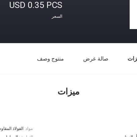
USD 0.35 PCS
السعر
زات
صالة عرض
منتوج وصف
ميزات
مواد:
الفولاذ المقاو
و العينات
التطبيق:
السيارات، ا