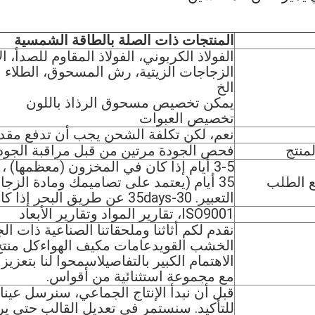
المنتجات ذات الصلة بالطاقة الشمسية
الفولاذ الكربوني، الفولاذ المقاوم للصدأ، ال
الزجاجات الزيتية، رش المسحوق، الطلاء ال
الخ
يمكن تخصيص مسحوق الرذاذ باللون
تخصيص العبوات
نعم، لكن تكلفة الشحن يجب أن تدفع مقدم
منتج
فحص الجودة مرتين من قبل مراقبة الجود
ع الطلب
التعبير. 30-35days عن طريق البحر إذا كانت الكمية الكبيرة.
ISO9001، تقارير المواد وتقارير الأبعاد
نقدم لكم أثاثنا وملحقاتنا الصناعية ذات ال
الخشب القويدعامات مكيف الهواءكل منتج
الاهتمام الكبير بالتفاصيلاسمحوا لنا بتعز
مع مجموعة استثنائية من أقواس.
قبل أن نبدأ الإنتاج الجماعي، سنرسل عينات
للتأكيد. سنستمر في تعديل القالب حتى يرض