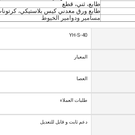
طابع، ثني، قطع
طابع ورق معدني كيس بلاستيكي، كرتون
مسامير ودوامير الخيوط
YH-S-40
المعيار
العصا
طلبات العملاء
دعم ثابت و قابل للتعديل