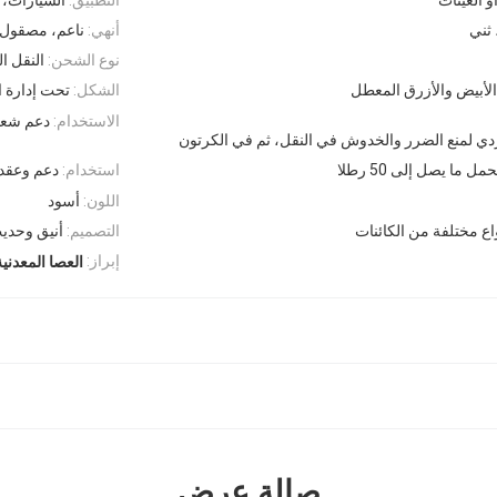
 ثني
أنهي:
ناعم، مصقول
نوع الشحن:
النقل ا
لأبيض والأزرق المعطل
الشكل:
تحت إدارة ال
الاستخدام:
دعم شعا
 لمنع الضرر والخدوش في النقل، ثم في الكرتون
 ما يصل إلى 50 رطلا
استخدام:
دعم وعقد 
اللون:
أسود
اع مختلفة من الكائنات
التصميم:
أنيق وحدي
إبراز:
العصا المعدنية EM
صالة عرض