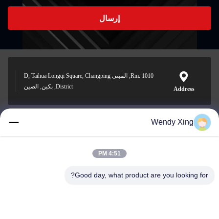
إرسال
Rm. 1010, المبنى D, Taihua Longqi Square, Changping
District, بكين, الصين
Address
Wendy Xing
jesingd@vip.sina.com
E-mail
4:51 PM
Good day, what product are you looking for?
0086-10-62574092
Phone