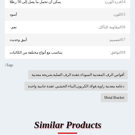
14قدرة الوزن:
يمكن أن تحمل ما يصل إلى 50 رطلا
15اللون:
أسود
16المقاومة للتآكل:
نعم..
17التصميم:
أنيق وحديث
18التوافق:
يتناسب مع أنواع مختلفة من الكائنات
Tags:
أقواس الرف المعدنية السوداء,عقدة الرف الصلبة,شريحة معدنية
دعامة معدنية زاوية,فولاذ الكربون,البناء الخشبي عقدة جانبية واحدة
Metal Bracket
Similar Products