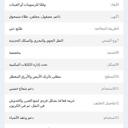
4أبعاد:
وفقًا للرسومات أو العينات
5أنهي:
ناعم، مصقول، مجلفن، طلاء مسحوق
6طريقة المعالجة:
طابع، ثني
7نوع الشحن:
النقل الجوي والبحري والسكك الحديدية
8الخدمة:
مخصصة
9الشكل:
تحت إدارة الكابلات المكتبية
10السطح:
مطلي بالزنك الأبيض والأزرق المعطل
11الاستخدام:
دعم شعاع خشبي
حزمة فقاعة بشكل فردي لمنع الضرر والخدوش
12تفاصيل التغليف:
في النقل، ثم في الكرتون
13استخدام:
دعم وعقد الأشياء