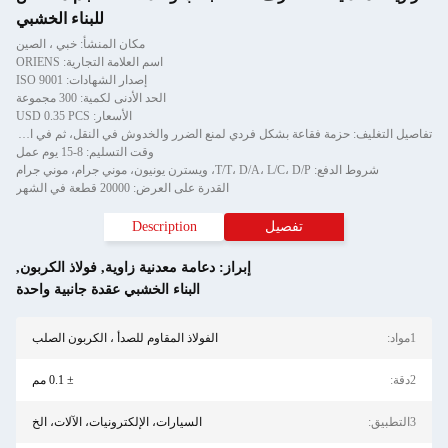
للبناء الخشبي
مكان المنشأ: خبي ، الصين
اسم العلامة التجارية: ORIENS
إصدار الشهادات: ISO 9001
الحد الأدنى لكمية: 300 مجموعة
الأسعار: USD 0.35 PCS
تفاصيل التغليف: حزمة فقاعة بشكل فردي لمنع الضرر والخدوش في النقل، ثم في الكرتون
وقت التسليم: 8-15 يوم عمل
شروط الدفع: T/T، D/A، L/C، D/P، ويسترن يونيون، موني جرام، موني جرام
القدرة على العرض: 20000 قطعة في الشهر
تفصيل
Description
إبراز:
دعامة معدنية زاوية
,
فولاذ الكربون
,
البناء الخشبي عقدة جانبية واحدة
1مواد:
الفولاذ المقاوم للصدأ ، الكربون الصلب
2دقة:
± 0.1 مم
3التطبيق:
السيارات، الإلكترونيات، الآلات، الخ