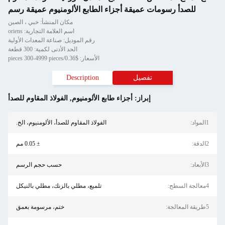
 رسومات عميقة أجزاء الطابع الألومنيوم عميقة رسم
مكان المنشأ: خبي ، الصين
اسم العلامة التجارية: oriens
رقم الموديل: صناعة المعدات الأولية
الحد الأدنى لكمية: 300 قطعة
الأسعار: $0.36/pieces 300-4999 pieces
تفصيل
Description
إبراز:
أجزاء طابع الألومنيوم
,
الفولاذ المقاوم للصدأ
الفولاذ المقاوم للصدأ، الألومنيوم، الخ.
± 0.05 مم
حسب حجم الرسم
تلميع، مطلي بالزنك، مطلي بالنيكل
ختم، مرسومة بعمق