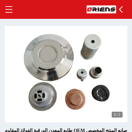
صانع المنتج المخصص OEM طابع المعدن الورقية الفولاذ المقاوم