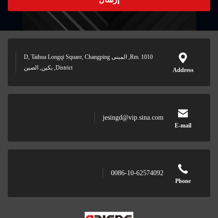
Rm. 1010, المبنى D, Taihua Longqi Square, Changping
District, بكين, الصين
jesingd@vip.sina.com
0086-10-62574092