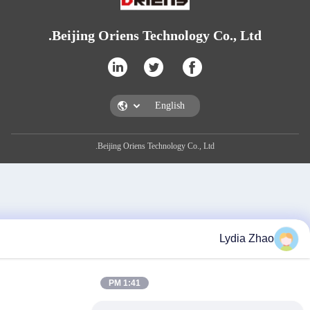
Beijing Oriens Technology Co., L
Beijing Oriens Technology Co., Ltd.
Lydia
1:41 PM