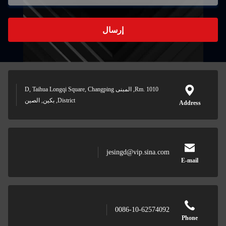
إرسال
Rm. 1010, المبنى D, Taihua Longqi Square, Changping
District, بكين, الصين
jesingd
0086