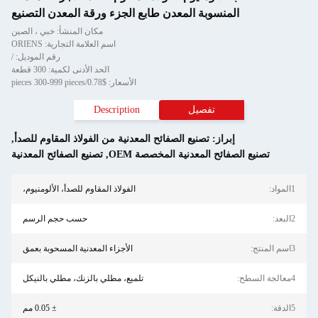
عدن طابع الجزء ورقة المعدن التصنيع
مكان المنشأ: خبي ، الصين
اسم العلامة التجارية: ORIENS
رقم الموديل: /
الحد الأدنى لكمية: 300 قطعة
الأسعار: $0.78/pieces 300-999 pieces
Description
لصفائح المعدنية من الفولاذ المقاوم للصدأ
,
 المخصصة OEM
,
تصنيع الصفائح المعدنية
الفولاذ المقاوم للصدأ، الألومنيوم،
حسب حجم الرسم
الأجزاء المعدنية المسحوبة بعمق
تلميع، مطلي بالزنك، مطلي بالنيكل
± 0.05 مم