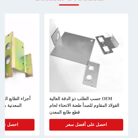
 ذو الدقة العالية
أجزاء الطابع المعدني المخصص للصفائح
عنة الانحناء لحام
المعدنية من سبيكة الألومنيوم طلاء
طع طابع المعدن
السطح الأسود
ا
ل سعر
احصل على أفضل سعر