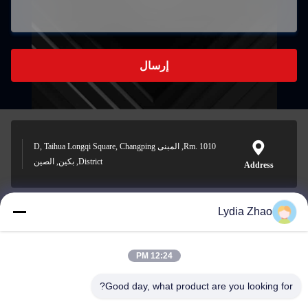
إرسال
Rm. 1010, المبنى D, Taihua Longqi Square, Changping
District, بكين, الصين
Address
Lydia Zhao
jesingd@vip.sina.com
E-mail
12:24 PM
Good day, what product are you looking for?