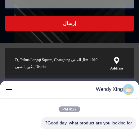
إرسال
Rm. 1010, المبنى D, Taihua Longqi Square, Changping
District, بكين, الصين
Address
Wendy Xing
jesingd@vip.sina.com
E-mail
4:27 PM
Good day, what product are you looking for?
0086-10-62574092