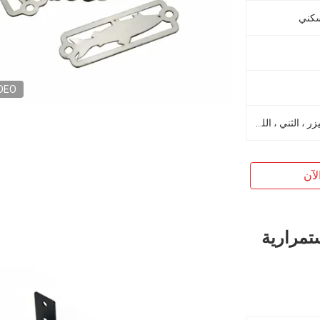
سكني
DEO
الختم ، الرسم العميق ، القطع بالليزر ، الثني ، اللحام ، CNC ، إلخ
لآن
تمرارية