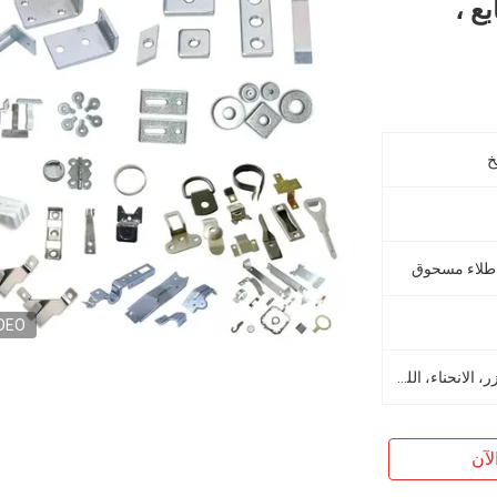
ع ،
خ
 طلاء مسحوق
DEO
الختم، الرسم العميق، القطع بالليزر، الانحناء، اللحام، CNC إلخ
لآن