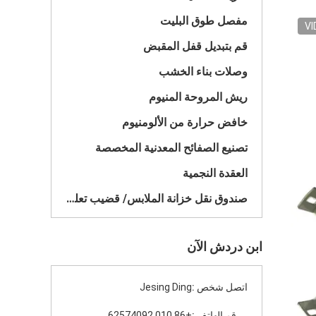
مفصل طوق البليت
VI
قم بتبديل قفل المقبض
وصلات بناء الخشب
ريش المروحة المنيوم
خافض حرارة من الألومنيوم
تصنيع الصفائح المعدنية المخصصة
العقدة النجمية
صندوق نقل خزانة الملابس/ قضيب تعليق الملابس
ابن دردش الآن
اتصل شخص :
Jesing Ding
رقم الهاتف :
+86 010 62574092