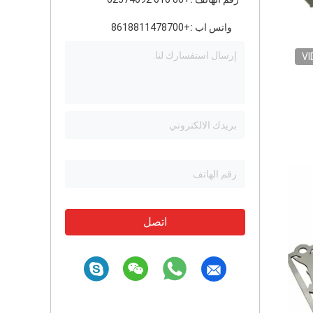
واتس اب :
+8618811478700
VI
اتصل