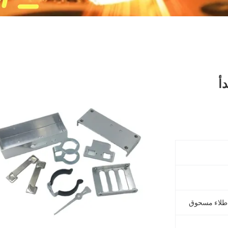
أ
 طلاء مسحوق