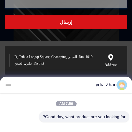
إرسال
Rm. 1010, المبنى D, Taihua Longqi Square, Changping
District, بكين, الصين
Address
Lydia Zhao
jesingd@vip.sina.com
E-mail
7:56 AM
Good day, what product are you looking for?
0086-10-62574092