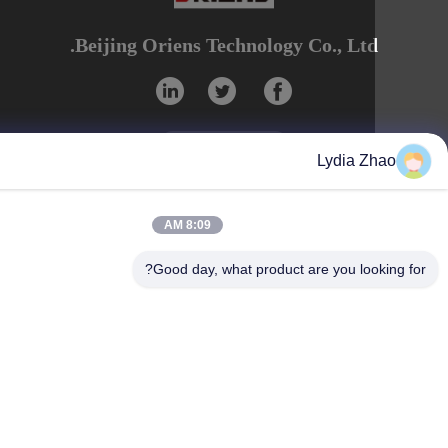
Beijing Oriens Technology Co., Ltd
Lydia Z
Beijing Oriens Technology Co., Ltd.
8:09 AM
Good day, what product are you loo