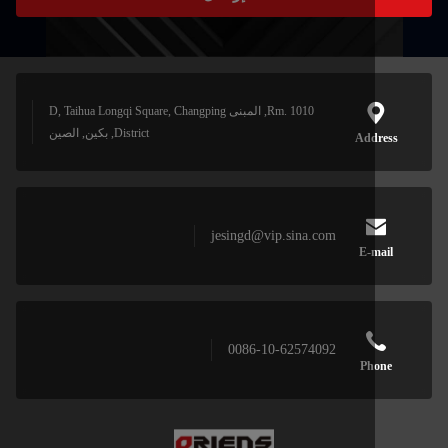
Rm. 1010, المبنى D, Taihua Longqi Square, Changping
District, بكين, الصين
Add
jesingd@vip.sina.com
E-
0086-10-62574092
Ph