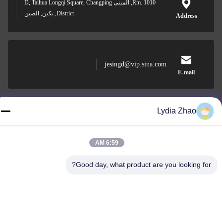
Rm. 1010, المبنى D, Taihua Longqi Square, Changping
District, بكين, الصين
Address
jesingd@vip.sina.com
E-mail
Lydia Zhao
0086-10-62574092
Phone
6:59 AM
Good day, what product are you looking for?
Beijing Oriens Technology Co., Ltd.