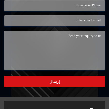
إرسال