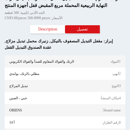
النهاية الربيعية المحملة مربع المقبض قفل أجهزة المنتج
الحد الأدنى لكمية: 500 قطعة
الأسعار: CN¥3.08/pieces 500-9999 pieces
تفصيل
Description
إبراز:
مقفل التبديل المصفوف بالنيكل
,
زنبرك محمل تبديل مزلاج
,
عقدة الصندوق التبديل القفل
1المواد:
الزنك والفولاذ المقاوم للصدأ والفولاذ الكربوني
2أنهي:
مطلي بالزنك، بولندي
3النوع:
تبديل المزلاج
4مكان المنشأ:
خبي ، الصين
ORIENS
5brand name:
6رقم الطراز:
أ 14