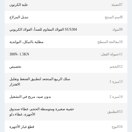
7التعبئة:
علبة الكرتون
8اسم المنتج:
تبديل المزلاج
9المواد:
SUS304 الفولاذ المقاوم للصدأ، الفولاذ الكربوني
10معالجة السطح:
مطلية بالنيكل، البولندية
11حمولة القفل:
300N- 1.5KN
12الحجم:
تخصيص
سلك الربيع المتجعد لتطبيق الضغط وتقليل
13ميزة 1:
الاهتزاز
14ميزة 2:
بدون صيد، مريح في التشغيل
حقيبة صغيرة ومتوسطة الحجم، غطاء صندوق
15التطبيق:
الأجهزة، غطاء دلو
16النوع:
قطع غيار الأجهزة