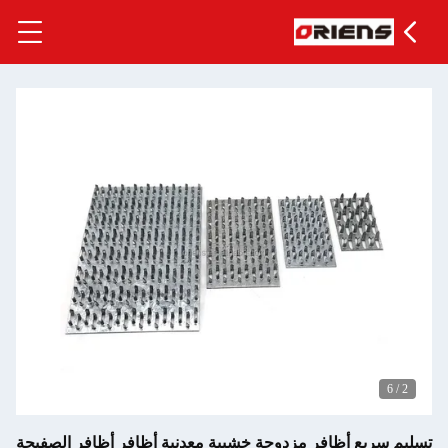
 أظافر مزدوجة خشبية معدنية أظافر أظافر الصفيحة