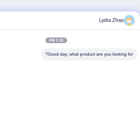
Lydia
7:35 PM
Good day, what product are you l