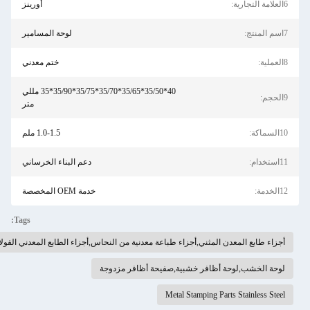
أورينز
لوحة المسامير
ختم معدني
40*35/50*35/65*35/70*35/75*35/90*35 مللي
متر
1.0-1.5 ملم
دعم البناء الخرساني
خدمة OEM المخصصة
Tags:
المعدن المثني,أجزاء طباعة معدنية من النحاس,أجزاء الطابع المعدني الفولاذ المقاوم للصدأ
,لوحة أظافر خشبية,صفيحة أظافر مزدوجة
Metal Stamping Parts Sta