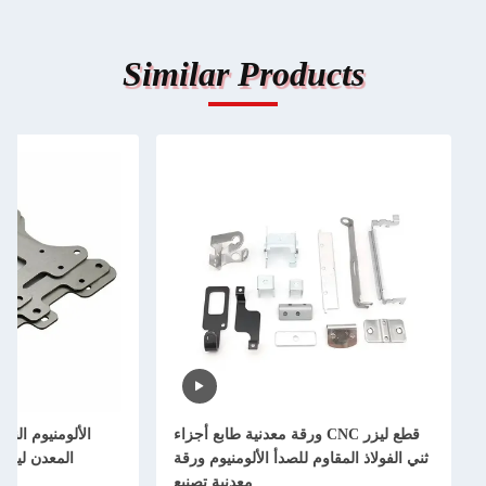
Similar Products
قطع ليزر CNC ورقة معدنية طابع أجزاء
الألومنيوم النحاس المعدن قطع 
ولاذ المقاوم للصدأ الألومنيوم ورقة
المعدن ليزر الدقة القطع ا
معدنية تصنيع
الصفحة المعدن