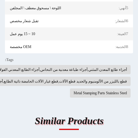
اللوحة \ مسحوق معطف \ المجلفن
تقبل شعار مخصص
10 ~ 15 يوم عمل
OEM مخصصة
Tags:
طباعة معدنية من النحاس,أجزاء الطابع المعدني الفولاذ المقاوم للصدأ
يد قطع الآلات,قطع غيار الآلات الحامضة ذاتية الطابع,أجزاء آلات تصنيع المعادن حسب الطلب
Met
Similar Pr