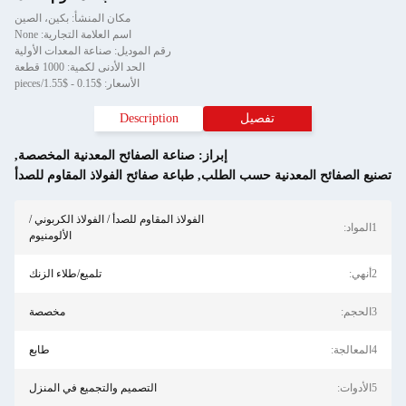
مكان المنشأ: بكين، الصين
اسم العلامة التجارية: None
رقم الموديل: صناعة المعدات الأولية
الحد الأدنى لكمية: 1000 قطعة
الأسعار: $0.15 - $1.55/pieces
تفصيل
Description
إبراز:
صناعة الصفائح المعدنية المخصصة
,
معدنية حسب الطلب
,
طباعة صفائح الفولاذ المقاوم للصدأ
الفولاذ المقاوم للصدأ / الفولاذ الكربوني /
الألومنيوم
تلميع/طلاء الزنك
مخصصة
طابع
التصميم والتجميع في المنزل