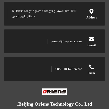
Rm. 1010, المبنى D, Taihua Longqi Square, Changping
District, بكين, الصين
jesingd@vip.sina.c
0086-10-625740
Beijing Oriens Technology Co.