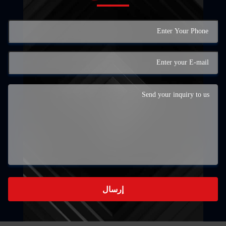
إرسال