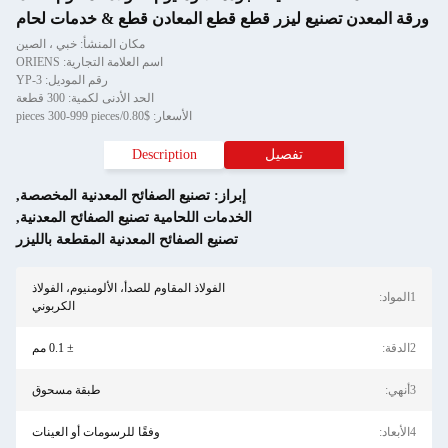
قطع قطع المعادن قطع & خدمات لحام
مكان المنشأ: خبي ، الصين
اسم العلامة التجارية: ORIENS
رقم الموديل: YP-3
الحد الأدنى لكمية: 300 قطعة
الأسعار: $0.80/pieces 300-999 pieces
Description
إبراز:
تصنيع الصفائح المعدنية المخصصة
,
الخدمات اللحامية تصنيع الصفائح المعدنية
,
تصنيع الصفائح المعدنية المقطعة بالليزر
الفولاذ المقاوم للصدأ، الألومنيوم، الفولاذ
الكربوني
± 0.1 مم
طبقة مسحوق
وفقًا للرسومات أو العينات