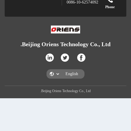
0086
Beijing Oriens Techno
Beijing Oriens Technolog