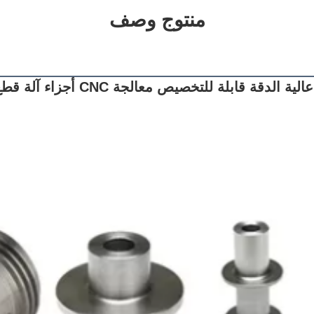
منتوج وصف
دقة قابلة للتخصيص معالجة CNC أجزاء آلة قطع الليزر CNC