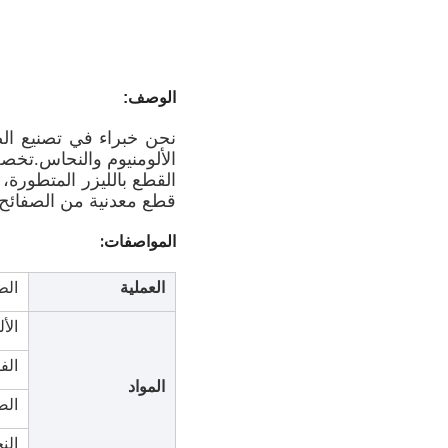
الوصف:
نحن خبراء في تصنيع ال
الألومنيوم والنحاس.تخصص
القطع بالليزر المتطورة،
قطع معدنية من الصفائح ا
المواصفات:
العملية
الطا
الألومني
الفولاذ ا
المواد
الصلب: 440/40CrMo
النحاس: 260، ، H68، H70