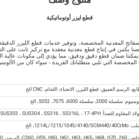
قطع ليزر أوتوماتيكية
صفائح المعدنية المخصصة، وتوفير خدمات قطع الليزر الدقيق
نا يكمن في إنتاج قطع معدنية معقدة مع تركيز ثابت على التف
 يمكننا ضمان قطع دقيق ودقيق، مما يؤدي إلى مكونات عالية الجو
لمخصصة التي تلبي متطلباتك الفريدة - سواء كان من الألومني
بع، الرسم العميق، قطع الليزر، الانحناء، اللحام، CNC الخ
وم: سلسلة 2000، سلسلة 6000، 7075، 5052، الخ
لمقاوم للصدأ: SUS303 ، SUS304 ، SS316 ، SS316L ، 17-4PH ، الخ
1214L/1215/1045/4140/SCM، الخ
C360، H59، H60، H62، H63، H65، البرونز، النحاس