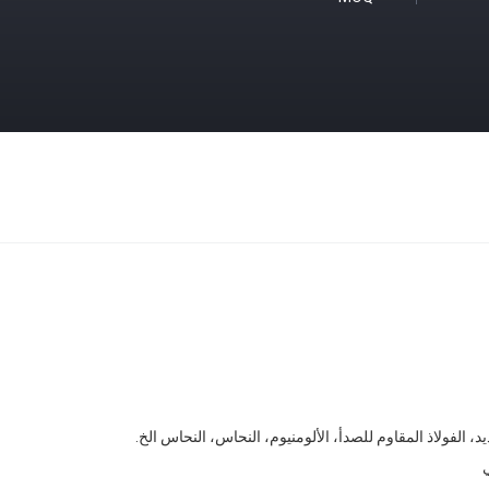
، الفولاذ المقاوم للصدأ، الألومنيوم، النحاس، النحاس الخ.