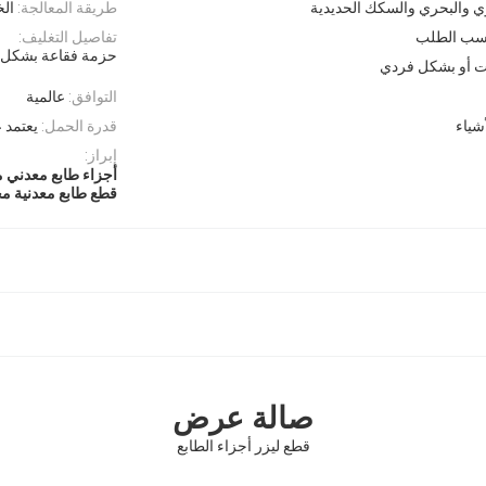
وي والبحري والسكك الحديدية
طريقة المعالجة:
الخ
حسب الطلب
تفاصيل التغليف:
حزمة فقاعة بشكل ف
ت أو بشكل فردي
التوافق:
عالمية
شياء
قدرة الحمل:
يعتمد 
إبراز:
أجزاء طابع معدني 
قطع طابع معدنية م
صالة عرض
قطع ليزر أجزاء الطابع