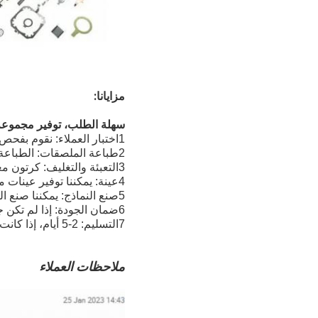
مزايانا:
سهلة الطلب، توفير مجموعة
1اختبار العملاء: نقوم بفحص الجودة وتقرير الحجم وتأكيد العينة قبل التعبئة.
2طباعة الملصقات: الطباعة الشريطية، وضع علامات بالليزر وغيرها من المعالجات السطحية
3التعبئة والتغليف: كرتون معبأة مع كيس البولي إيثيلين، وفقا لمتطلبات التعبئة والتغليف الفعلية.
4عينة: يمكننا توفير عينات مجانية لك لاختبار الجودة.
5صنع النماذج: يمكننا صنع النماذج وفقًا لتصميمك الخاص
6ضمان الجودة: إذا لم تكن جودة المنتج مؤهلة، فسوف نستبدلها بـ 1:1.
7التسليم: 2-5 أيام، إذا كانت متاحة.
ملاحظات العملاء