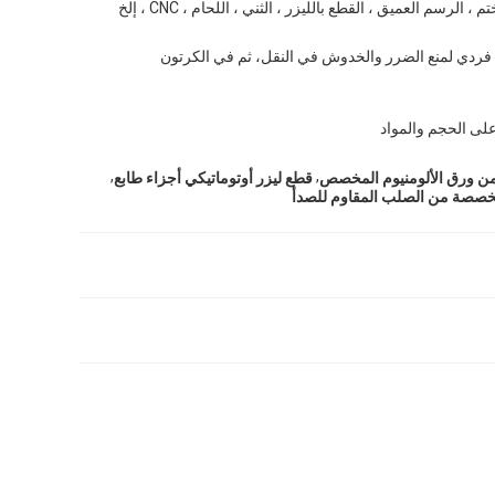
تم ، الرسم العميق ، القطع بالليزر ، الثني ، اللحام ، CNC ، إلخ
ردي لمنع الضرر والخدوش في النقل، ثم في الكرتون
على الحجم والمواد
,
,
من ورق الألومنيوم المخصص
قطع ليزر أوتوماتيكي أجزاء طابع
خصصة من الصلب المقاوم للصدأ