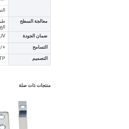
التي
معالجة السطح
طبق
الخ
ضمان الجودة
TUV
التسامح
02 ~ +/- 0.005mm
التصميم
TP
منتجات ذات صلة