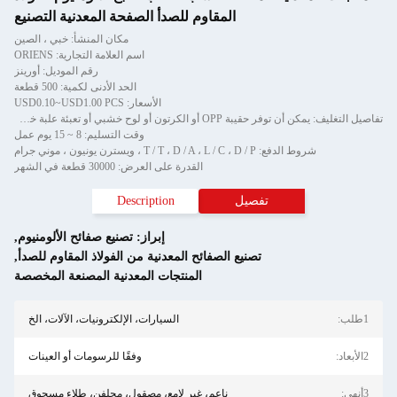
المقاوم للصدأ الصفحة المعدنية التصنيع
مكان المنشأ: خبي ، الصين
اسم العلامة التجارية: ORIENS
رقم الموديل: أورينز
الحد الأدنى لكمية: 500 قطعة
الأسعار: USD0.10~USD1.00 PCS
تفاصيل التغليف: يمكن أن توفر حقيبة OPP أو الكرتون أو لوح خشبي أو تعبئة علبة خشبية ملصقات مخصصة
وقت التسليم: 8 ~ 15 يوم عمل
T ، ويسترن يونيون ، موني جرام
القدرة على العرض: 30000 قطعة في الشهر
تفصيل
Description
إبراز:
تصنيع صفائح الألومنيوم
,
تصنيع الصفائح المعدنية من الفولاذ المقاوم للصدأ
,
المنتجات المعدنية المصنعة المخصصة
السيارات، الإلكترونيات، الآلات، الخ
وفقًا للرسومات أو العينات
ناعم، غير لامع، مصقول، مجلفن، طلاء مسحوق