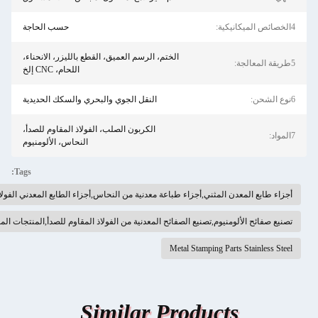
حسب الحاجة
الختم، الرسم العميق، القطع بالليزر، الانحناء،
اللحام، CNC إلخ
النقل الجوي والبحري والسكك الحديدية
الكربون الصلب، الفولاذ المقاوم للصدأ،
النحاس، الألومنيوم
Tags:
لمثني,أجزاء طباعة معدنية من النحاس,أجزاء الطابع المعدني الفولاذ المقاوم للصدأ
يوم,تصنيع الصفائح المعدنية من الفولاذ المقاوم للصدأ,المنتجات المعدنية المصنعة المخصصة
Metal Stamping P
Similar Produc