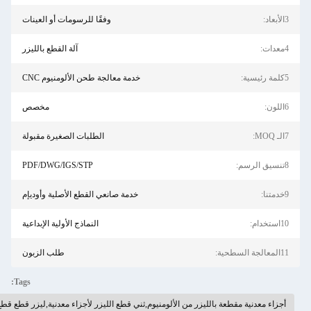
وفقًا للرسومات أو العينات
آلة القطع بالليزر
خدمة معالجة طحن الألومنيوم CNC
مخصص
الطلبات الصغيرة مقبولة
PDF/DWG/IGS/STP
خدمة صانعي القطع الأصلية وأوديإم
النماذج الأولية الإبداعية
طلب الزبون
Tags:
ية مقطعة بالليزر من الألومنيوم,ثني قطع الليزر لأجزاء معدنية,ليزر قطع قطع قطع المعدن