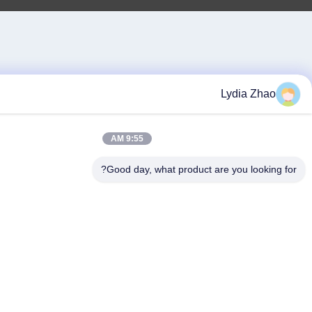
Lydia
9:55 AM
Good day, what product are you lo