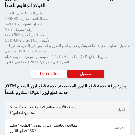
الفولاذ المقاوم للصدأ
مكان المنشأ: خبي ، الصين
اسم العلامة التجارية: ORIENS
إصدار الشهادات: iso9001
رقم الموديل: YP-3
الحد الأدنى لكمية: 500 قطعة
الأسعار: USD 0.9~2.0 pro PCS
تفاصيل التغليف: حزمة فقاعة بشكل فردي لمنع الضرر والخدوش في النقل، ثم في الكرتون
وقت التسليم: 8-15 يوم عمل
شروط الدفع: T / T ، D / A ، L / C ، D / P ، ويسترن يونيون ، موني جرام
القدرة على العرض: 20000 قطعة في الشهر
تفصيل
Description
 خدمة قطع الليزر المخصصة
,
خدمة قطع ليزر المصنع OEM
,
خدمة قطع ليزر الفولاذ المقاوم للصدأ
سبيكة الألومنيوم/الفولاذ المقاوم للصدأ/الحديد/
النحاس/النحاس/P
معالجة الحاسب الآلي / التدوير / الطحن / سلك
EDM / قطع بالليزر