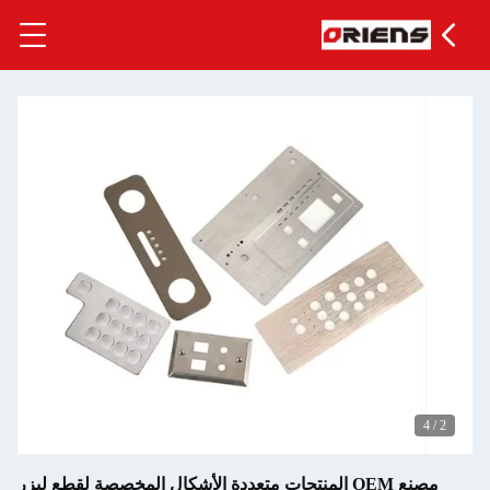
مصنع OEM المنتجات متعددة الأشكال المخصصة لقطع ليزر