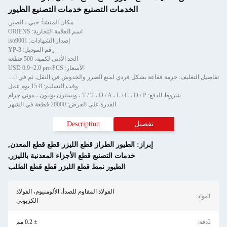
التصنيع خدمات التصنيع الطيور
مكان المنشأ: خبي ، الصين
اسم العلامة التجارية: ORIENS
إصدار الشهادات: iso9001
رقم الموديل: YP-3
الحد الأدنى لكمية: 500 قطعة
الأسعار: USD 0.9~2.0 pro PCS
تفاصيل التغليف: حزمة فقاعة بشكل فردي لمنع الضرر والخدوش في النقل، ثم في الكرتون
وقت التسليم: 8-15 يوم عمل
رة على العرض: 20000 قطعة في الشهر
Description
لطراز قطع الليزر قطع قطع المعدن
,
تصنيع قطع الأجزاء المعدنية بالليزر
,
ر نمط قطع الليزر قطع قطع الطلب
فولاذ المقاوم للصدأ، الألومنيوم، الفولاذ
الكربوني
± 0.2 مم