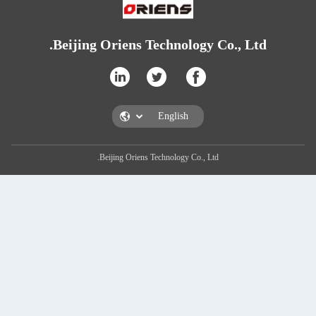
Beijing Oriens T
Beijing Oriens T