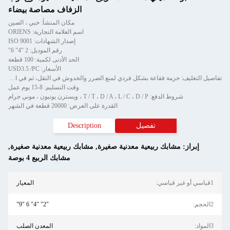
الزفاف مصاصة بيضاء
مكان المنشأ: خبي ، الصين
اسم العلامة التجارية: ORIENS
إصدار الشهادات: ISO 9001
رقم الموديل: 2 "4" 6"
الحد الأدنى لكمية: 100 قطعة
الأسعار: USD3.5 /PC
تفاصيل التغليف: حزمة فقاعة بشكل فردي لمنع الضرر والخدوش في النقل، ثم في الكرتون
وقت التسليم: 8-15 يوم عمل
شروط الدفع: T / T ، D / A ، L / C ، D / P ، ويسترن يونيون ، موني جرام
القدرة على العرض: 20000 قطعة في الشهر
تفصيل
Description
إبراز:
مشابك ربيعية معدنية صغيرة
,
مشابك ربيعية معدنية صغيرة
,
مشابك الربيع 4 بوصة
1قياسي أو غير قياسي:
المعيار
2الحجم:
"2" "4" 6 "9"
3المواد:
المعدن الصلب