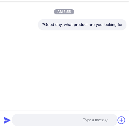
E-mail
3:55 AM
Good day, what product are you looking for?
0086-10-62574092
Phone
Beijing Oriens Technology Co., Ltd.
Beijing Oriens Technology Co., Ltd.
احصل على أفضل سعر
Get a Quote