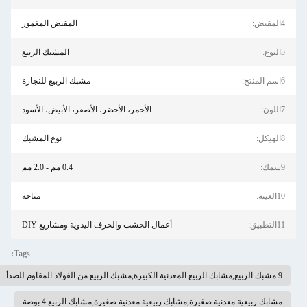
4المقبض:
المقبض المغمور
5النوع:
المشبك الربيع
6اسم المنتج:
مشبك الربيع للنجارة
7اللون:
الأحمر، الأخضر، الأصفر، الأبيض، الأسود
8الهيكل:
نوع المشبك
9سمك:
0.4 مم - 2.0 مم
10العينة:
متاحة
11التطبيق:
أعمال الخشب والحرف اليدوية ومشاريع DIY
Tags:
9 مشبك الربيع,مشابك الربيع المعدنية الكبيرة,مشبك الربيع من الفولاذ المقاوم للصدأ
مشابك ربيعية معدنية صغيرة,مشابك ربيعية معدنية صغيرة,مشابك الربيع 4 بوصة