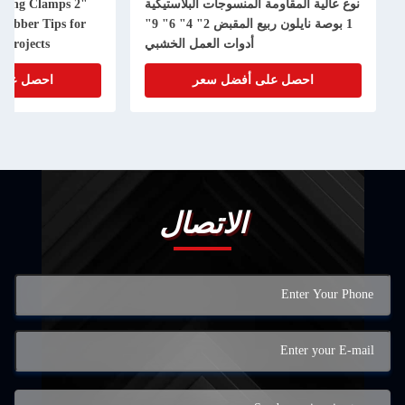
نوع عالية المقاومة المنسوجات البلاستيكية
pring Clamps 2"
1 بوصة نايلون ربيع المقبض 2" 4" 6" 9"
Rubber Tips for
أدوات العمل الخشبي
 Projects
احصل على أفضل سعر
احصل على
الاتصال