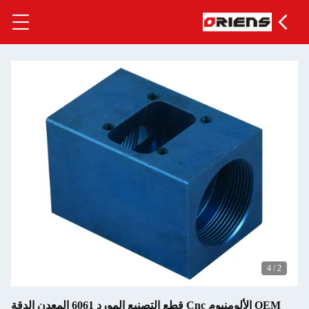
OEM الألومنيوم Cnc قطع التصنيع المورد 6061 المعدن الدقة