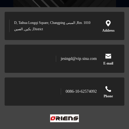
Rm. 1010, المبنى D, Taihua Longqi Square, Changping
District, بكين, الصين
Addre
jesingd@vip.sina.com
E-mai
0086-10-62574092
Phon