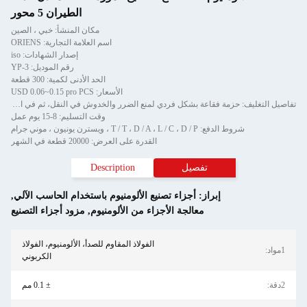
الطيران 5 محور
مكان المنشأ: خبي ، الصين
اسم العلامة التجارية: ORIENS
إصدار الشهادات: iso
رقم الموديل: YP-3
الحد الأدنى لكمية: 300 قطعة
الأسعار: USD 0.06~0.15 pro PCS
تفاصيل التغليف: حزمة فقاعة بشكل فردي لمنع الضرر والخدوش في النقل، ثم في الكرتون
وقت التسليم: 8-15 يوم عمل
شروط الدفع: T / T ، D / A ، L / C ، D / P ، ويسترن يونيون ، موني جرام
القدرة على العرض: 20000 قطعة في الشهر
تفصيل
Description
إبراز:
أجزاء تصنيع الألومنيوم باستخدام الحاسب الآلي
,
معالجة الأجزاء من الألومنيوم
,
مزود أجزاء التصنيع
الفولاذ المقاوم للصدأ، الألومنيوم، الفولاذ
الكربوني
± 0.1 مم