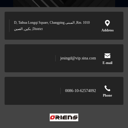
Rm. 1010, المبنى D, Taihua Longqi Square, Changping
District, بكين, الصين
Address
jesingd@vip.sina.com
E-mail
0086-10-62574092
Phone