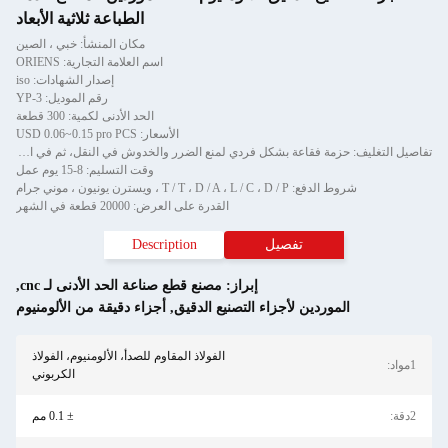
الطباعة ثلاثية الأبعاد
مكان المنشأ: خبي ، الصين
اسم العلامة التجارية: ORIENS
إصدار الشهادات: iso
رقم الموديل: YP-3
الحد الأدنى لكمية: 300 قطعة
الأسعار: USD 0.06~0.15 pro PCS
تفاصيل التغليف: حزمة فقاعة بشكل فردي لمنع الضرر والخدوش في النقل، ثم في الكرتون
وقت التسليم: 8-15 يوم عمل
شروط الدفع: T / T ، D / A ، L / C ، D / P ، ويسترن يونيون ، موني جرام
القدرة على العرض: 20000 قطعة في الشهر
تفصيل
Description
إبراز:
مصنع قطع صناعة الحد الأدنى لـ cnc
,
الموردين لأجزاء التصنيع الدقيق
,
أجزاء دقيقة من الألومنيوم
الفولاذ المقاوم للصدأ، الألومنيوم، الفولاذ
الكربوني
± 0.1 مم