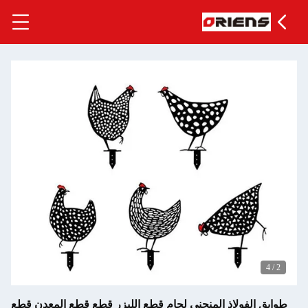
لاذ المنحني لحام قطع الليزر قطع قطع المعدن قطع