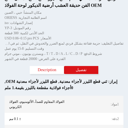
الفن حديقة العشب أرضية الديكور لوحة الفولاذ
مكان المنشأ: خبي ، الصين
اسم العلامة التجارية: ORIENS
إصدار الشهادات: iso
رقم الموديل: YP-3
الحد الأدنى لكمية: 300 قطعة
الأسعار: USD 0.06~0.15 pro PCS
تفاصيل التغليف: حزمة فقاعة بشكل فردي لمنع الضرر والخدوش في النقل، ثم في الكرتون
وقت التسليم: 8-15 يوم عمل
الدفع: T / T ، D / A ، L / C ، D / P ، ويسترن يونيون ، موني جرام
القدرة على العرض: 20000 قطعة في الشهر
تفصيل
Description
قطع الليزر لأجزاء معدنية
,
قطع الليزر لأجزاء معدنية OEM
,
0أجزاء فولاذية مقطعة بالليزر بقيمة.1 ملم
الفولاذ المقاوم للصدأ، الألومنيوم، الفولاذ
الكربوني
± 0.1 مم