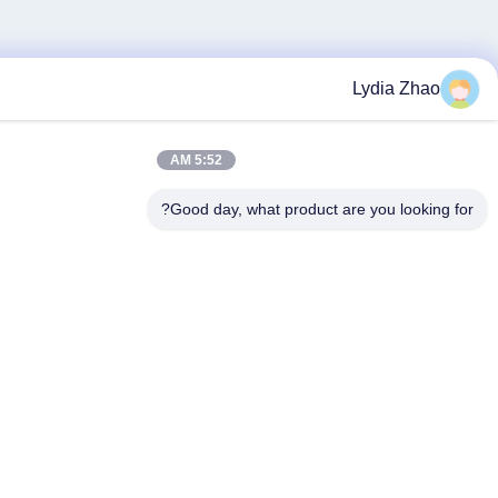
Lydi
5:52 AM
Good day, what product are you 