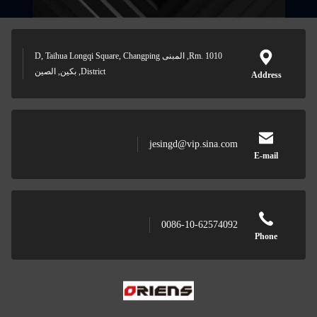
Rm. 1010, المبنى D, Taihua Longqi Square, Changping
District, بكين, الصين
jesingd@vip.sina.com
0086-10-62574092