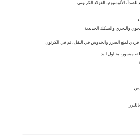
 للصدأ، الألومنيوم، الفولاذ الكربوني
ء
لجوي والبحري والسكك الحديدية
ردي لمنع الضرر والخدوش في النقل، ثم في الكرتون
ة، ميسور، متناول اليد
يص
الليزر