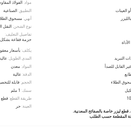
مواد:
الفولاذ المقاوم
و العينات
التطبيق:
الصناعية
الليزر
أنهي:
مسحوق الطلا
نوع الشحن:
النقل ا
تفاصيل التغليف:
حزمة فقاعة بشكل ف
يكلف:
بأسعار معقول
ت التبريد
المدى الطويل:
عالية
ر القابل للصدأ
المواد:
معدن
ابع
الدقة:
عالية
وق الطلاء
الحجم:
قابلة للتخص
كيل
سمك:
1 ملم
1
طريقة القطع:
قطع ب
العينة:
حر
,
,
قطع ليزر خاصة بالصفائح المعدنية
لدقة المقطعة حسب الطلب