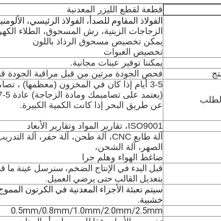
قطعة لقطع الليزر المعدنية
الفولاذ المقاوم للصدأ، الفولاذ الرئيسي، الألومن
الزجاجات الزيتية، رش المسحوق، الطلاء الكهربا
يمكن تخصيص مسحوق الرذاذ باللون
تخصيص العبوات
يمكننا توفير عينات مجانية.
تج
فحص الجودة مرتين من قبل مراقبة الجودة ق
لطلب
عن طريق البحر إذا كانت الكمية الكبيرة.
ISO9001، تقارير المواد وتقارير الأبعاد
آلة طابع CNC، آلة طحن، آلة حفر، آلة 
الصهر، آلة الشحن،
ضاغط الهواء وهلم جرا
قبل البدء في الإنتاج الضخم، سنرسل عينة ما قبل 
بتعديل القالب حتى يرضي العميل.
سيتم تعبئة الأجزاء المعدنية في الكرتون الممو
خشبية.
0.5mm/0.8mm/1.0mm/2.0mm/2.5mm