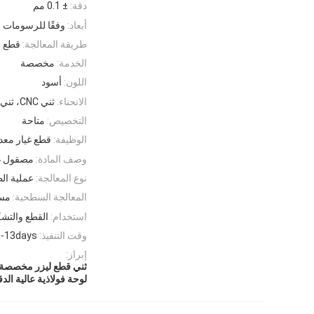
دقة:
± 0.1 مم
أبعاد:
وفقًا للرسومات أ
طريقة المعالجة:
قطع ب
الخدمة:
مخصصة
اللون:
أسود
الانحناء:
ثني CNC، ثني الأداة
التخصيص:
متاحة
الوظيفة:
قطع غيار معدا
وصف المادة:
مصقول غي
نوع المعالجة:
عملية الط
المعالجة السطحية:
مسح
استخدام:
القطع والتش
وقت التنفيذ:
0-13days
إبراز:
ثني قطع ليزر مخصصة
لوحة فولاذية عالية ا