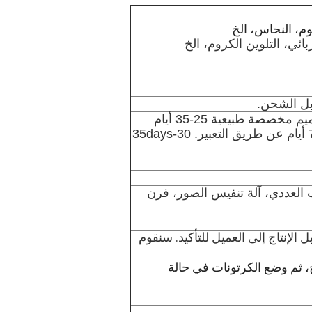
يوم، النحاس، الخ
ئي، التلوين الكروم، الخ
بل الشحن.
3-5 أيام إذا كان في المخزون (معظمها) ، تصاميم مخصصة طبيعية 25-35 أيام
(يعتمد على تصاميمك ومادة الزجاجة) عادة 5-7 أيام عن طريق التعبير. 30-35days
التدريب العددي، آلة تنفيس الصور، فرن
الإنتاج إلى العميل للتأكيد. سنقوم
ج، ثم وضع الكرتونات في حالة