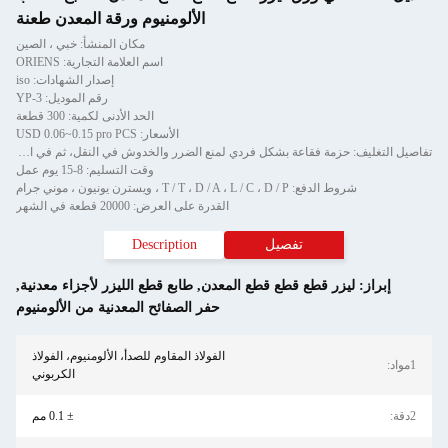
الألومنيوم ورقة المعدن طعنة
مكان المنشأ: خبي ، الصين
اسم العلامة التجارية: ORIENS
إصدار الشهادات: iso
رقم الموديل: YP-3
الحد الأدنى لكمية: 300 قطعة
الأسعار: USD 0.06~0.15 pro PCS
تفاصيل التغليف: حزمة فقاعة بشكل فردي لمنع الضرر والخدوش في النقل، ثم في الكرتون
وقت التسليم: 8-15 يوم عمل
شروط الدفع: T / T ، D / A ، L / C ، D / P ، ويسترن يونيون ، موني جرام
القدرة على العرض: 20000 قطعة في الشهر
تفصيل
Description
ز:
ليزر قطع قطع قطع المعدن
,
طابع قطع الليزر لأجزاء معدنية
,
حفر الصفائح المعدنية من الألومنيوم
الفولاذ المقاوم للصدأ، الألومنيوم، الفولاذ
الكربوني
± 0.1 مم