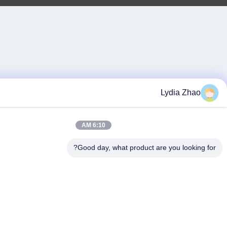
Lydia 
6:10 AM
Good day, what product are you lo