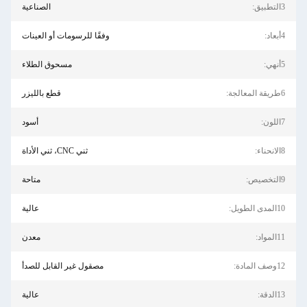
الصناعية
وفقًا للرسومات أو العينات
مسحوق الطلاء
قطع بالليزر
أسود
ثني CNC، ثني الأداة
متاحة
عالية
معدن
مصقول غير القابل للصدأ
عالية