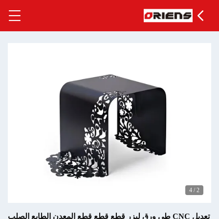
تعديل CNC طي ورق ليزر قطع قطع قطع المعدن الطابع الصلب