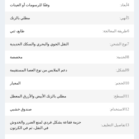
4أبعاد:
وفقًا للرسومات أو العينات
5أنهي:
مطلي بالزنك
6طريقة المعالجة:
طابع، ثني
7نوع الشحن:
النقل الجوي والبحري والسكك الحديدية
8الخدمة:
مخصصة
9الشكل:
دعم الملابس من نوع العصا المستقيمة
10الحجم:
المعيار
11السطح:
مطلي بالزنك الأبيض والأزرق المعطل
12الاستخدام:
صندوق خشبي
حزمة فقاعة بشكل فردي لمنع الضرر والخدوش
13تفاصيل التغليف:
في النقل، ثم في الكرتون