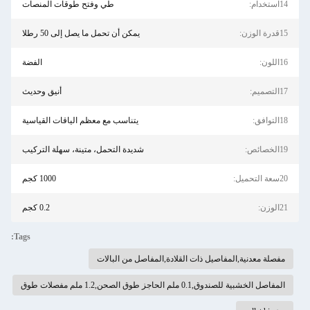
14استخدام:
طي وفتح طوقات المنصات
15قدرة الوزن:
يمكن أن تحمل ما يصل إلى 50 رطلا
16اللون:
الفضة
17التصميم:
أنيق وحديث
18التوافق:
يتناسب مع معظم الياقات القياسية
19الخصائص:
شديدة التحمل، متينة، سهلة التركيب
20سعة التحميل:
1000 كجم
21الوزن:
0.2 كجم
Tags:
مفصلة معدنية,المفاصيل ذات القلادة,المفاصل من البالات
المفاصل الخشبية للصندوق,0.1 ملم الحاجز طوق الصحن,1.2 ملم مفصلات طوق