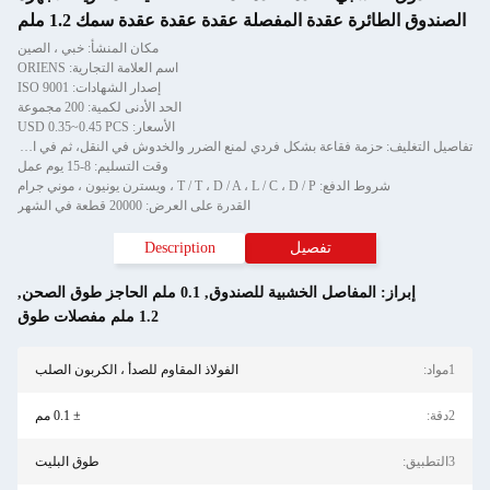
الصندوق الطائرة عقدة المفصلة عقدة عقدة عقدة سمك 1.2 ملم
مكان المنشأ: خبي ، الصين
اسم العلامة التجارية: ORIENS
إصدار الشهادات: ISO 9001
الحد الأدنى لكمية: 200 مجموعة
الأسعار: USD 0.35~0.45 PCS
تفاصيل التغليف: حزمة فقاعة بشكل فردي لمنع الضرر والخدوش في النقل، ثم في الكرتون
وقت التسليم: 8-15 يوم عمل
شروط الدفع: T / T ، D / A ، L / C ، D / P ، ويسترن يونيون ، موني جرام
القدرة على العرض: 20000 قطعة في الشهر
تفصيل
Description
إبراز:
المفاصل الخشبية للصندوق
,
0.1 ملم الحاجز طوق الصحن
,
1.2 ملم مفصلات طوق
1مواد:
الفولاذ المقاوم للصدأ ، الكربون الصلب
2دقة:
± 0.1 مم
3التطبيق:
طوق البليت