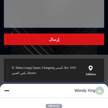
إرسال
Rm. 1010, المبنى D, Taihua Longqi Square, Changping
District, بكين, الصين
Address
Wendy Xing
jesingd@vip.sina.com
E-mail
9:17 PM