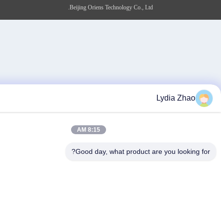
Beijing Oriens Technology Co., Ltd.
Lydia
8:15 AM
Good day, what product are you l