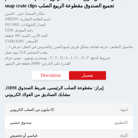
يع الصندوق مقطوعة الربيع الصلب snap crate clips
مكان المنشأ: خبي ، الصين
اسم العلامة التجارية: ORIENS
إصدار الشهادات: ISO 9001
رقم الموديل: C058
الحد الأدنى لكمية: 300 قطعة
الأسعار: USD0.43/PC
تفاصيل التغليف: حزمة فقاعة بشكل فردي لمنع الضرر والخدوش في النقل، ثم في الكرتون
وقت التسليم: 8-15 يوم عمل
شروط الدفع: T / T ، D / A ، L / C ، D / P ، ويسترن يونيون ، موني جرام
القدرة على العرض: 20000 قطعة في الشهر
تفصيل
Description
إبراز:
مقطوعة الصلب الرئيسي
,
شريط الصندوق ODM
,
مشابك الصناديق من الفولاذ الكربوني
65 مليون من الصلب الكربوني
صندوق خشبي
قياسي أو تخصيص