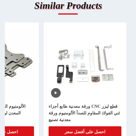
Similar Product
قطع ليزر CNC ورقة معدنية طابع أجزاء
الألومنيوم النحاس المعدن قطع الطا
 المقاوم للصدأ الألومنيوم ورقة
المعدن ليزر الدقة القطع المخص
معدنية تصنيع
الصفحة المعدن تصن
صل على أفضل سعر
احصل على أفضل سعر