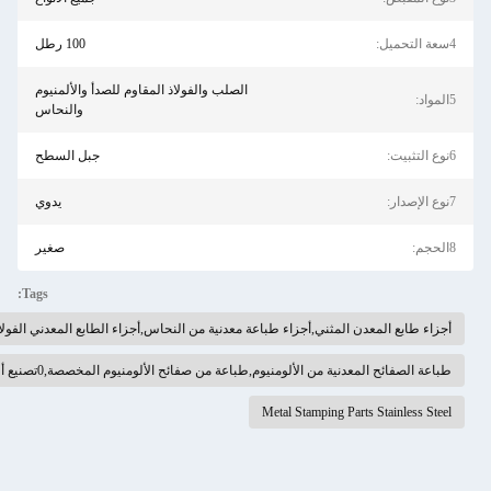
100 رطل
الصلب والفولاذ المقاوم للصدأ والألمنيوم
والنحاس
جبل السطح
يدوي
صغير
Tags:
ن المثني,أجزاء طباعة معدنية من النحاس,أجزاء الطابع المعدني الفولاذ المقاوم للصدأ
 من الألومنيوم,طباعة من صفائح الألومنيوم المخصصة,0تصنيع أوراق الألومنيوم 2 ملم
Metal Stamping Part