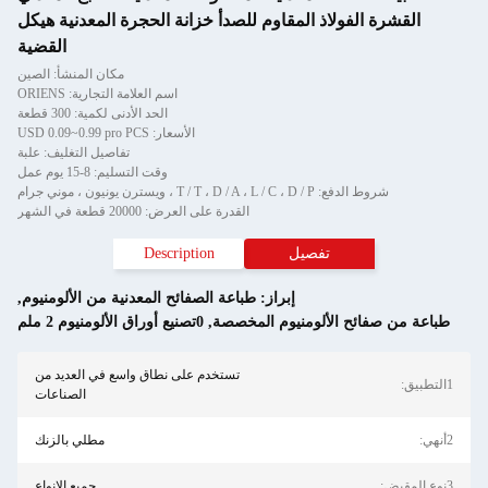
لفولاذ المقاوم للصدأ خزانة الحجرة المعدنية هيكل
القضية
مكان المنشأ: الصين
اسم العلامة التجارية: ORIENS
الحد الأدنى لكمية: 300 قطعة
الأسعار: USD 0.09~0.99 pro PCS
تفاصيل التغليف: علبة
وقت التسليم: 8-15 يوم عمل
T / T ، D / A ،  ، ويسترن يونيون ، موني جرام
القدرة على العرض: 20000 قطعة في الشهر
تفصيل
Description
إبراز:
طباعة الصفائح المعدنية من الألومنيوم
,
ح الألومنيوم المخصصة
,
0تصنيع أوراق الألومنيوم 2 ملم
تستخدم على نطاق واسع في العديد من
الصناعات
مطلي بالزنك
جميع الانواع