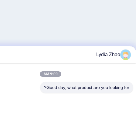
Ly
9:09 AM
Good day, what product are y