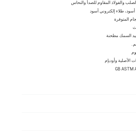
الصلب والفولاذ المقاوم للصدأ والنحاس
سود، طلاء إلكتروني أسود
ام المتوفرة
ث
د السمك مطحنة
م..
ت الأصلية وأوديإم
GB ASTM A