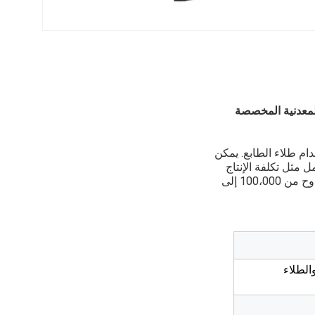
 المعدنية المخصصة
دام طلاء الطابع. يمكن
 مثل تكلفة الإنتاج
الفعلية، كمية الطلب، وقت التسليم، وغيرها من المتطلبات. عادة، عمر الخدمة من هذه الممات تتراوح من 100،000 إلى
الطلاء