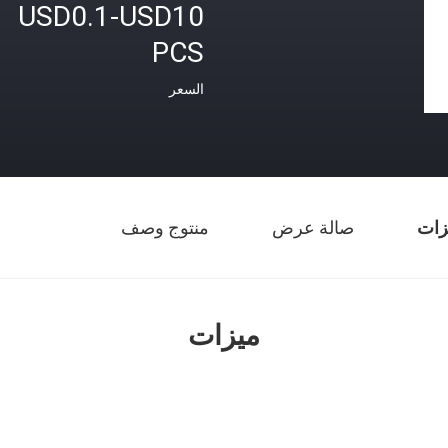
USD0.1-USD10
PCS
السعر
زات
صالة عرض
منتوج وصف
ميزات