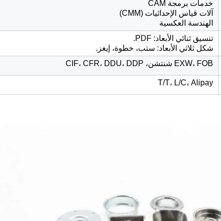
خدمات برمجة CAM
آلات قياس الإحداثيات (CMM)
الهندسة العكسية
تنسيق ثنائي الأبعاد: PDF.
شكل ثلاثي الأبعاد: ستب، خطوة، إيغز.
EXW، FOB شنتشن، CIF، CFR، DDU، DDP
T/T، L/C، Alipay