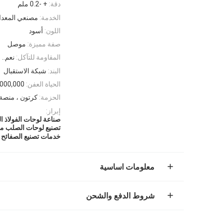
دقة:
+ -0.2 ملم
الخدمة:
مصنعي المعدات
اللون:
أسود
صفة مميزة:
موصل
المقاومة للتآكل:
نعم..
البند:
شبكة الاستقبال
الحياة العفن:
-3,000,000
الحزمة:
كرتون ، منصة 
إبراز:
صناعة لوحات الفولاذ
تصنيع لوحات الصلب م
خدمات تصنيع الصفائح 
معلومات اساسية
شروط الدفع والشحن