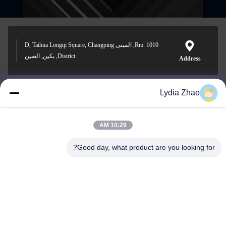
Rm. 1010, المبنى D, Taihua Longqi Square, Changping
District, بكين, الصين
Address
Lydia Zhao
jesingd@vip.sina.com
E-mail
10:29 AM
Good day, what product are you looking for?
0086-10-62574092
Phone