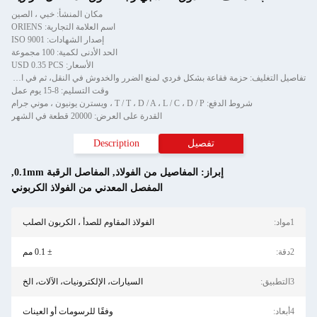
مكان المنشأ: خبي ، الصين
اسم العلامة التجارية: ORIENS
إصدار الشهادات: ISO 9001
الحد الأدنى لكمية: 100 مجموعة
الأسعار: USD 0.35 PCS
تفاصيل التغليف: حزمة فقاعة بشكل فردي لمنع الضرر والخدوش في النقل، ثم في الكرتون
وقت التسليم: 8-15 يوم عمل
شروط الدفع: T / T ، D / A ، L / C ، D / P ، ويسترن يونيون ، موني جرام
القدرة على العرض: 20000 قطعة في الشهر
تفصيل
Description
إبراز:
المفاصيل من الفولاذ
,
المفاصل الرقبة 0.1mm
,
المفصل المعدني من الفولاذ الكربوني
1مواد:
الفولاذ المقاوم للصدأ ، الكربون الصلب
2دقة:
± 0.1 مم
3التطبيق:
السيارات، الإلكترونيات، الآلات، الخ
4أبعاد:
وفقًا للرسومات أو العينات