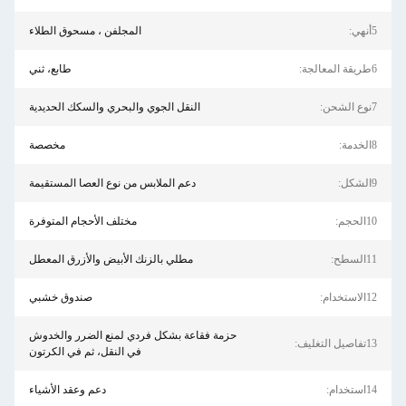
5أنهي:
المجلفن ، مسحوق الطلاء
6طريقة المعالجة:
طابع، ثني
7نوع الشحن:
النقل الجوي والبحري والسكك الحديدية
8الخدمة:
مخصصة
9الشكل:
دعم الملابس من نوع العصا المستقيمة
10الحجم:
مختلف الأحجام المتوفرة
11السطح:
مطلي بالزنك الأبيض والأزرق المعطل
12الاستخدام:
صندوق خشبي
حزمة فقاعة بشكل فردي لمنع الضرر والخدوش
13تفاصيل التغليف:
في النقل، ثم في الكرتون
14استخدام:
دعم وعقد الأشياء